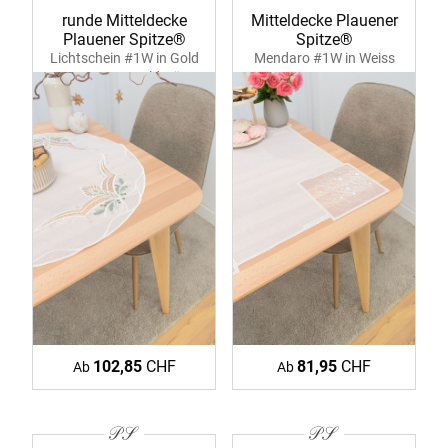
runde Mitteldecke
Mitteldecke Plauener
Plauener Spitze®
Spitze®
Lichtschein #1W in Gold
Mendaro #1W in Weiss
39372 ecru-goldgrün
39364 ecru
102,85
CHF
81,95
CHF
Ab
Ab