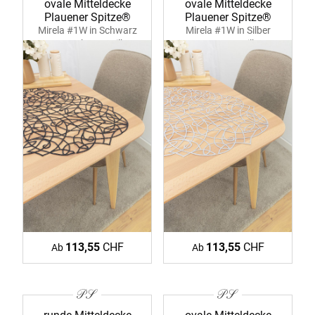
ovale Mitteldecke
ovale Mitteldecke
Plauener Spitze®
Plauener Spitze®
Mirela #1W in Schwarz
Mirela #1W in Silber
39371 schwarz-silber
39371 ecru-silber
113,55
CHF
113,55
CHF
Ab
Ab