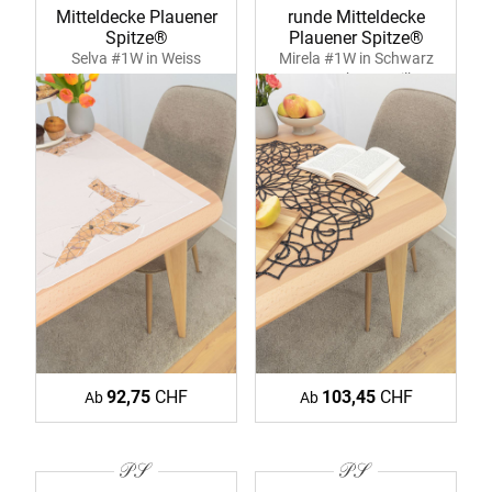
Mitteldecke Plauener
runde Mitteldecke
Spitze®
Plauener Spitze®
Selva #1W in Weiss
Mirela #1W in Schwarz
39357 ecru
39371 schwarz-silber
92,75
CHF
103,45
CHF
Ab
Ab