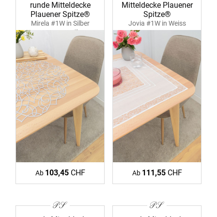
runde Mitteldecke
Mitteldecke Plauener
Plauener Spitze®
Spitze®
Mirela #1W in Silber
Jovia #1W in Weiss
39371 ecru-silber
39358 ecru
103,45
CHF
111,55
CHF
Ab
Ab