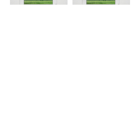
Start
Produkte
Filter
Service
Masse eingeben
Masse eingeben
Raffrollo
Raffrollo
professional von
professional von
Lysel
Lysel
Mardin #3J in blau
Mardin #3J in rot 37925
37925