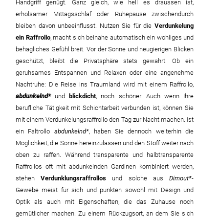
Handgriff genügt. Ganz gleich, wie hell es draussen ist,
erholsamer Mittagsschlaf oder Ruhepause zwischendurch
bleiben davon unbeeinflusst. Nutzen Sie für die
Verdunkelung
ein Raffrollo
, macht sich beinahe automatisch ein wohliges und
behagliches Gefühl breit. Vor der Sonne und neugierigen Blicken
geschützt, bleibt die Privatsphäre stets gewahrt. Ob ein
geruhsames Entspannen und Relaxen oder eine angenehme
Nachtruhe: Die Reise ins Traumland wird mit einem Raffrollo,
abdunkelnd
und
blickdicht
, noch schöner. Auch wenn Ihre
berufliche Tätigkeit mit Schichtarbeit verbunden ist, können Sie
mit einem Verdunkelungsraffrollo den Tag zur Nacht machen. Ist
ein Faltrollo
abdunkelnd
, haben Sie dennoch weiterhin die
Möglichkeit, die Sonne hereinzulassen und den Stoff weiter nach
oben zu raffen. Während transparente und halbtransparente
Raffrollos oft mit abdunkelnden Gardinen kombiniert werden,
stehen
Verdunklungsraffrollos
und solche aus
Dimout
-
Gewebe meist für sich und punkten sowohl mit Design und
Optik als auch mit Eigenschaften, die das Zuhause noch
gemütlicher machen. Zu einem Rückzugsort, an dem Sie sich