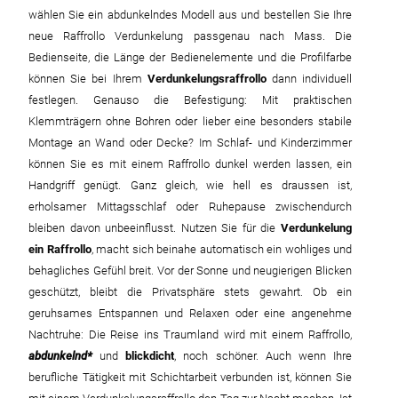
wählen Sie ein abdunkelndes Modell aus und bestellen Sie Ihre
neue Raffrollo Verdunkelung passgenau nach Mass. Die
Bedienseite, die Länge der Bedienelemente und die Profilfarbe
können Sie bei Ihrem
Verdunkelungsraffrollo
dann individuell
festlegen. Genauso die Befestigung: Mit praktischen
Klemmträgern ohne Bohren oder lieber eine besonders stabile
Montage an Wand oder Decke? Im Schlaf- und Kinderzimmer
können Sie es mit einem Raffrollo dunkel werden lassen, ein
Handgriff genügt. Ganz gleich, wie hell es draussen ist,
erholsamer Mittagsschlaf oder Ruhepause zwischendurch
bleiben davon unbeeinflusst. Nutzen Sie für die
Verdunkelung
ein Raffrollo
, macht sich beinahe automatisch ein wohliges und
behagliches Gefühl breit. Vor der Sonne und neugierigen Blicken
geschützt, bleibt die Privatsphäre stets gewahrt. Ob ein
geruhsames Entspannen und Relaxen oder eine angenehme
Nachtruhe: Die Reise ins Traumland wird mit einem Raffrollo,
abdunkelnd
und
blickdicht
, noch schöner. Auch wenn Ihre
berufliche Tätigkeit mit Schichtarbeit verbunden ist, können Sie