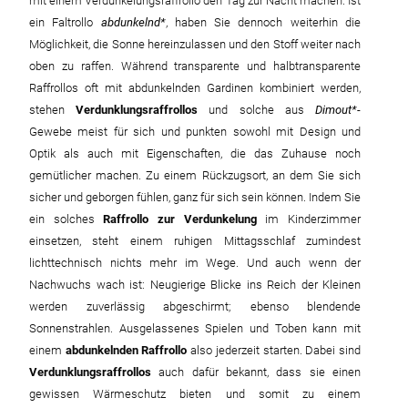
mit einem Verdunkelungsraffrollo den Tag zur Nacht machen. Ist
ein Faltrollo
abdunkelnd
, haben Sie dennoch weiterhin die
Möglichkeit, die Sonne hereinzulassen und den Stoff weiter nach
oben zu raffen. Während transparente und halbtransparente
Raffrollos oft mit abdunkelnden Gardinen kombiniert werden,
stehen
Verdunklungsraffrollos
und solche aus
Dimout
-
Gewebe meist für sich und punkten sowohl mit Design und
Optik als auch mit Eigenschaften, die das Zuhause noch
gemütlicher machen. Zu einem Rückzugsort, an dem Sie sich
sicher und geborgen fühlen, ganz für sich sein können. Indem Sie
ein solches
Raffrollo zur Verdunkelung
im Kinderzimmer
einsetzen, steht einem ruhigen Mittagsschlaf zumindest
lichttechnisch nichts mehr im Wege. Und auch wenn der
Nachwuchs wach ist: Neugierige Blicke ins Reich der Kleinen
werden zuverlässig abgeschirmt; ebenso blendende
Sonnenstrahlen. Ausgelassenes Spielen und Toben kann mit
einem
abdunkelnden Raffrollo
also jederzeit starten. Dabei sind
Verdunklungsraffrollos
auch dafür bekannt, dass sie einen
gewissen Wärmeschutz bieten und somit zu einem