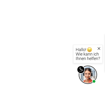
-Absorber Schaum
otect
r Raumakustik-
te
Hallo!
Wie kann ich
Ihnen helfen?