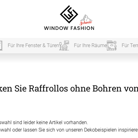
Für Ihre Fenster & Türen
Für Ihre Räume
Für Ter
Für Ihr
en Sie Raffrollos ohne Bohren von
vorhang
Akustik
Akusti
wahl sind leider keine Artikel vorhanden.
swahl oder lassen Sie sich von unseren Dekobeispielen inspiriere
Akusti
ardinen