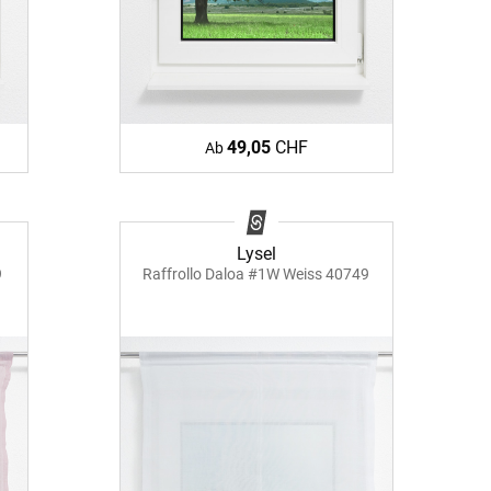
-Absorber Schaum
otect
r Raumakustik-
te
49,05
CHF
Ab
Lysel
9
Raffrollo Daloa #1W Weiss 40749