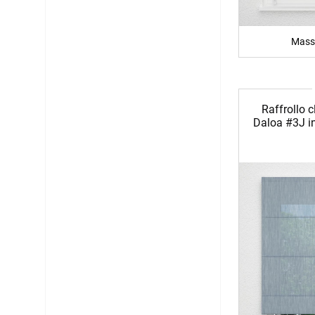
Mass
Raffrollo c
Daloa #3J i