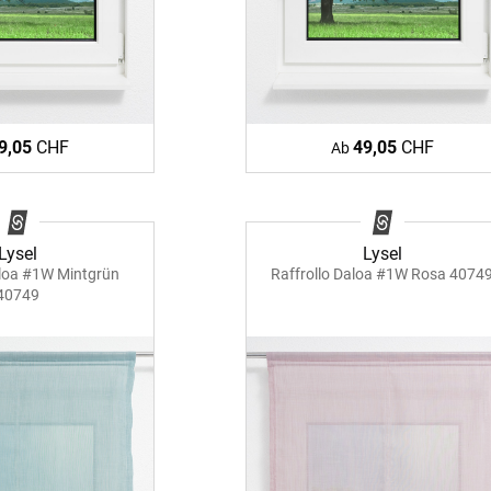
er
Schall
aus Bas
lien
minium
Zubehö
Elemen
tstoff
fe
9,05
CHF
49,05
CHF
Ab
egeltuch
chten
19mm
chter
Lysel
Lysel
30mm
aloa #1W Mintgrün
Raffrollo Daloa #1W Rosa 4074
40749
54mm
48mm
dünner
ten
Auto
chienen