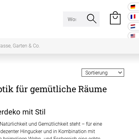
rasse, Garten & Co.
e Räume
optik für gemütliche Räume
Raumakustik
 Baffeln
rdeko mit Stil
Akustikbilder
k Deckenpaneel
 Natürlichkeit und Gemütlichkeit steht – für eine
ein dezenter Hingucker und in Kombination mit
k Lampe
Kissen
 den heimeligen Wohn- und Essbereich eine echte