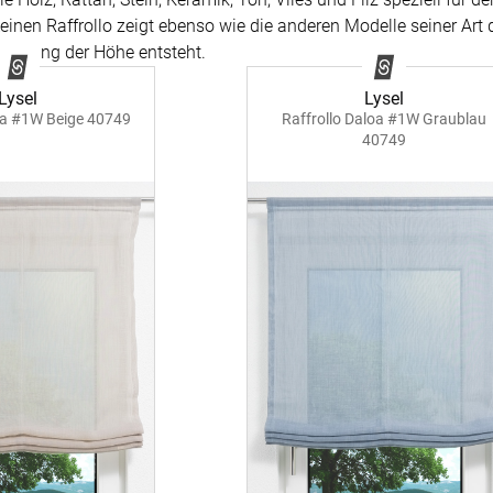
einen Raffrollo zeigt ebenso wie die anderen Modelle seiner Art
Akusti
passung der Höhe entsteht.
inen
Alle Ki
tange
Akusti
Lysel
Lysel
Massan
Akusti
oa #1W Beige 40749
Raffrollo Daloa #1W Graublau
en
Alle Ti
40749
Fertigg
ter
Akusti
Massan
Zubehö
Akustik
Alle De
Fertigg
der
Akustik
Zubehö
Wunsch
Akusti
Farbige
 &
Akusti
PE Sch
der
PET Aku