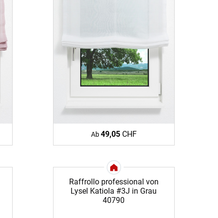
BEZAHLUNG
sterversand
Vorkasse
tion
PayPal
Kreditkarte
Rechnung
49,05
CHF
Ab
Raffrollo professional von
Lysel Katiola #3J in Grau
40790