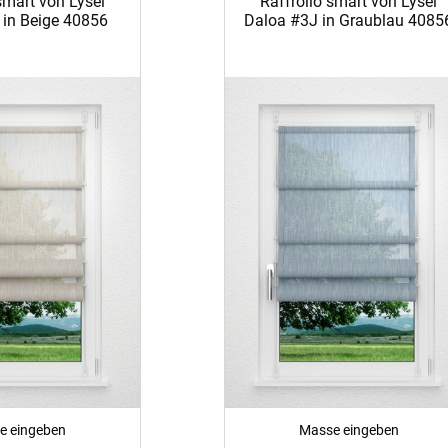
smart von Lysel
Raffrollo smart von Lysel
 in Beige 40856
Daloa #3J in Graublau 4085
e eingeben
Masse eingeben