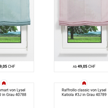
ÜBER UNS
VERSAND
AGB
Kostenloser Mu
urte
Impressum
Versandinforma
Datenschutz
Reklamation
en
FAQ
Widerruf
9,05
CHF
49,05
CHF
Ab
smart von Lysel
Raffrollo classic von Lysel
J in Grau 40788
Katiola #3J in Grau 40789