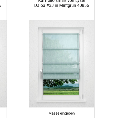
Raffrollo smart von Lysel
6
Daloa #3J in Mintgrün 40856
Masse eingeben