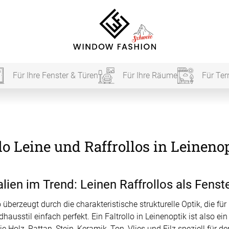
Für Ihre Fenster & Türen
Für Ihre Räume
Für Ter
Für Ihr
lo Leine und Raffrollos in Leinen
vorhang
Akustik
lien im Trend: Leinen Raffrollos als Fenste
Akusti
o überzeugt durch die charakteristische strukturelle Optik, die für
hausstil einfach perfekt. Ein Faltrollo in Leinenoptik ist also 
Akusti
ardinen
e Holz, Rattan, Stein, Keramik, Ton, Vlies und Filz speziell für