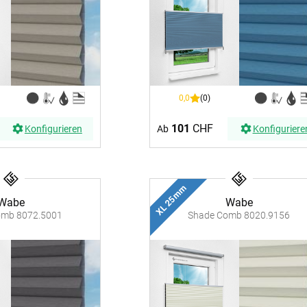
0,0
(0)
101
CHF
Konfigurieren
Ab
Konfiguriere
XL 25 mm
Wabe
Wabe
omb 8072.5001
Shade Comb 8020.9156