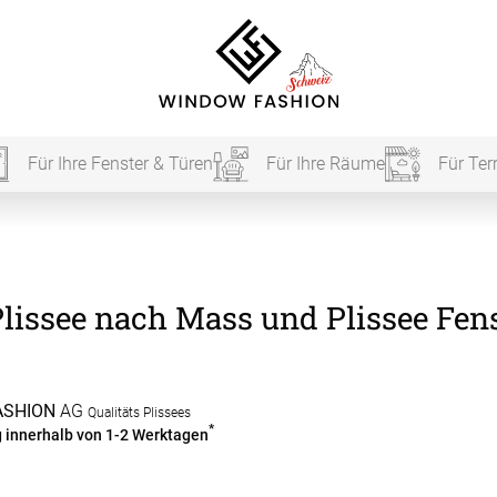
Für Ihre Fenster & Türen
Für Ihre Räume
Für Ter
Für Ihr
lissee nach Mass und Plissee Fens
vorhang
Akustik
ASHION
AG
Qualitäts Plissees
*
g innerhalb von 1-2 Werktagen
Akusti
Akusti
ardinen