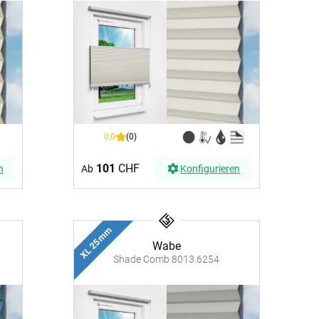
BEZAHLUNG
sterversand
Vorkasse
tion
PayPal
Kreditkarte
Rechnung
0,0
(0)
101
CHF
n
Ab
Konfigurieren
XL 25 mm
Wabe
Shade Comb 8013.6254