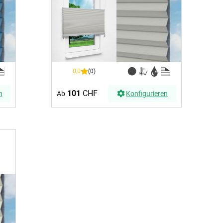
0,0
(0)
101
CHF
n
Ab
Konfigurieren