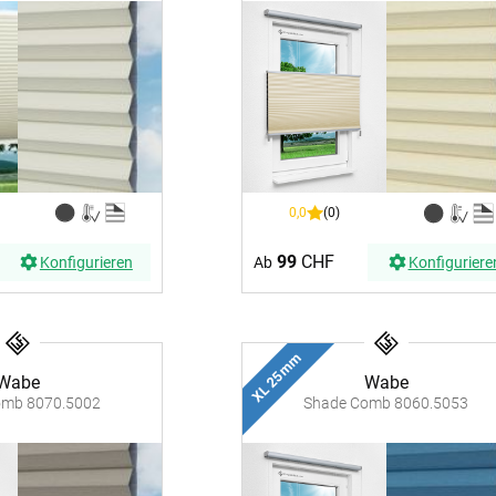
ÜBER UNS
VERSAND
AGB
Kostenloser Mu
urte
Impressum
Versandinforma
Datenschutz
Reklamation
en
FAQ
Widerruf
0,0
(0)
99
CHF
Konfigurieren
Ab
Konfiguriere
XL 25 mm
Wabe
Wabe
omb 8070.5002
Shade Comb 8060.5053