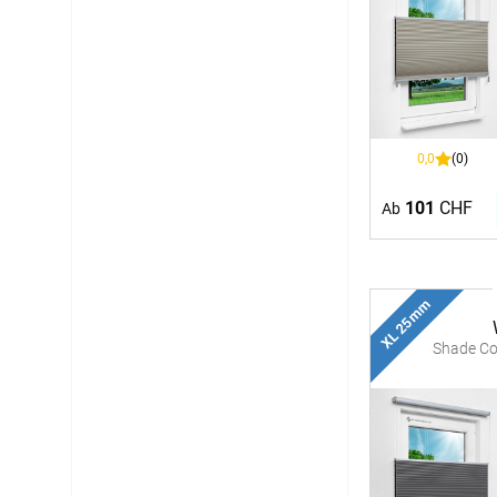
0,0
(0)
101
CHF
Ab
XL 25 mm
Shade C