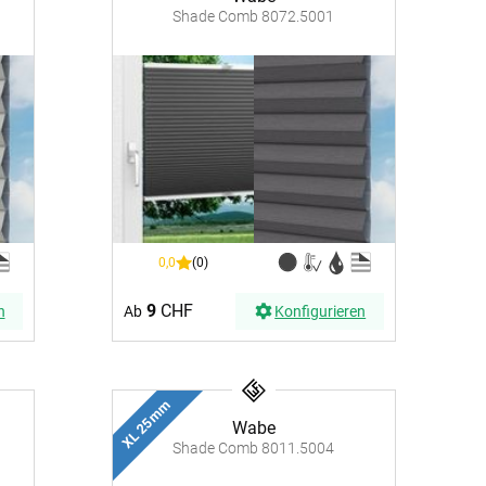
Shade Comb 8072.5001
-Absorber Schaum
otect
r Raumakustik-
te
0,0
(0)
9
CHF
n
Ab
Konfigurieren
XL 25 mm
Wabe
Shade Comb 8011.5004