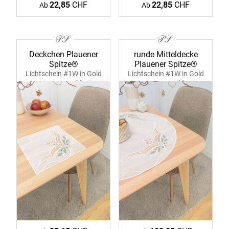
22,85
CHF
22,85
CHF
Ab
Ab
Deckchen Plauener
runde Mitteldecke
Spitze®
Plauener Spitze®
Lichtschein #1W in Gold
Lichtschein #1W in Gold
39381 ecru-goldgrün
39372 ecru-goldgrün