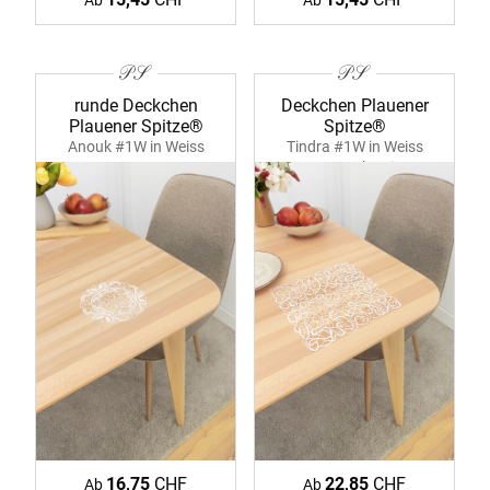
Ab
Ab
runde Deckchen
Deckchen Plauener
Plauener Spitze®
Spitze®
Anouk #1W in Weiss
Tindra #1W in Weiss
39384 ecru
39374 rohweiss
16,75
CHF
22,85
CHF
Ab
Ab