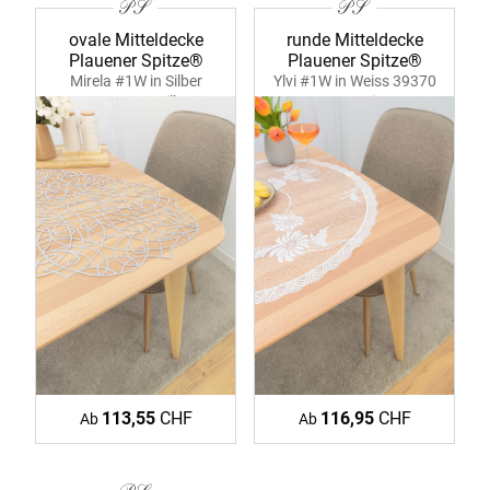
ovale Mitteldecke
runde Mitteldecke
Plauener Spitze®
Plauener Spitze®
Mirela #1W in Silber
Ylvi #1W in Weiss 39370
39371 ecru-silber
ecru-weiss
113,55
CHF
116,95
CHF
Ab
Ab