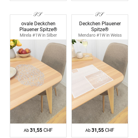
ovale Deckchen
Deckchen Plauener
Plauener Spitze®
Spitze®
Mirela #1W in Silber
Mendaro #1W in Weiss
39380 ecru-silber
39385 ecru
31,55
CHF
31,55
CHF
Ab
Ab