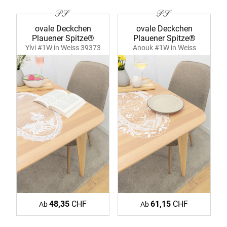
ovale Deckchen
ovale Deckchen
Plauener Spitze®
Plauener Spitze®
Ylvi #1W in Weiss 39373
Anouk #1W in Weiss
ecru-weiss
39384 ecru
48,35
CHF
61,15
CHF
Ab
Ab