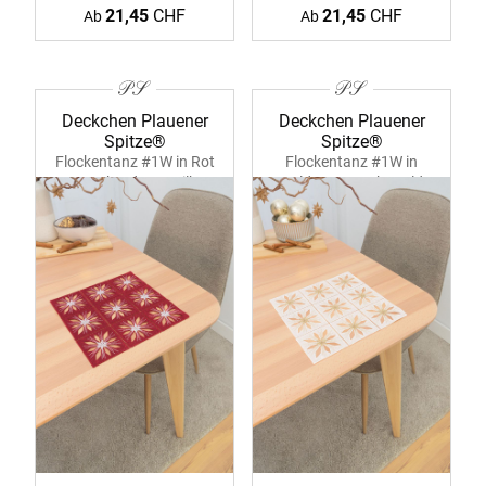
21,45
CHF
21,45
CHF
Ab
Ab
Deckchen Plauener
Deckchen Plauener
Spitze®
Spitze®
Flockentanz #1W in Rot
Flockentanz #1W in
39376 bordeaux-silber
Gold 39376 sekt-gold