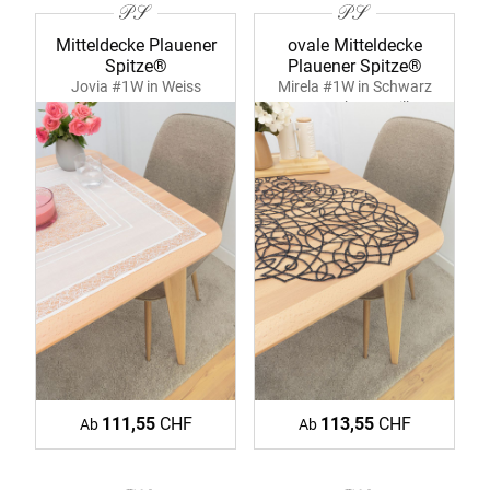
Mitteldecke Plauener
ovale Mitteldecke
Spitze®
Plauener Spitze®
Jovia #1W in Weiss
Mirela #1W in Schwarz
39358 ecru
39371 schwarz-silber
111,55
CHF
113,55
CHF
Ab
Ab