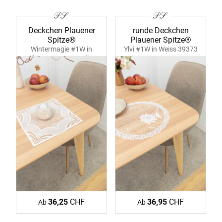
Deckchen Plauener
runde Deckchen
Spitze®
Plauener Spitze®
Wintermagie #1W in
Ylvi #1W in Weiss 39373
Silber 39383 ecru-silber
ecru-weiss
36,25
CHF
36,95
CHF
Ab
Ab