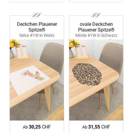
Deckchen Plauener
ovale Deckchen
Spitze®
Plauener Spitze®
Selva #1W in Weiss
Mirela #1W in Schwarz
39377 ecru
39380 schwarz-silber
30,25
CHF
31,55
CHF
Ab
Ab