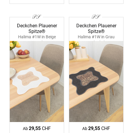
Deckchen Plauener
Deckchen Plauener
Spitze®
Spitze®
Halima #1W in Beige
Halima #1W in Grau
39382 ecru-bronze
39382 dunkelgrau
29,55
CHF
29,55
CHF
Ab
Ab