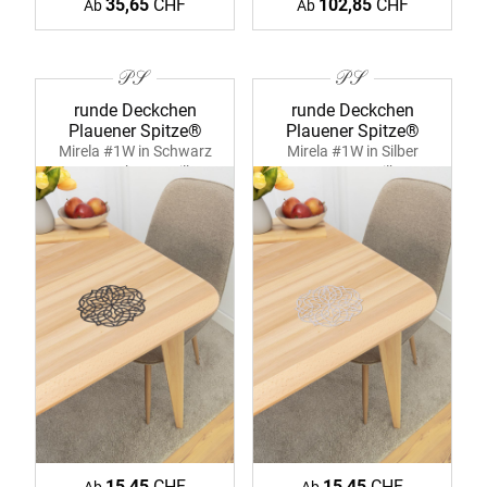
35,65
CHF
102,85
CHF
Ab
Ab
runde Deckchen
runde Deckchen
Plauener Spitze®
Plauener Spitze®
Mirela #1W in Schwarz
Mirela #1W in Silber
39380 schwarz-silber
39380 ecru-silber
15,45
CHF
15,45
CHF