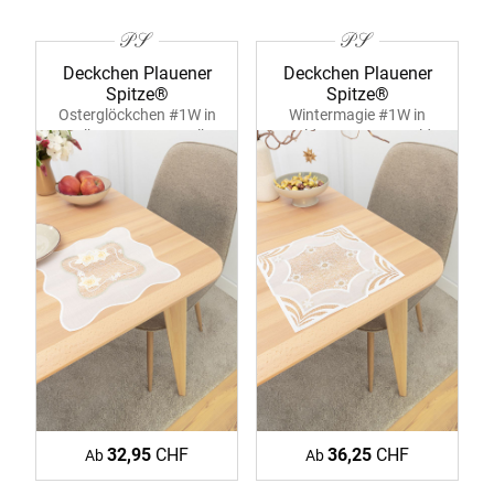
Deckchen Plauener
Deckchen Plauener
Spitze®
Spitze®
Osterglöckchen #1W in
Wintermagie #1W in
Gelb 39379 ecru-gelb
Gold 39383 ecru-gold
32,95
CHF
36,25
CHF
Ab
Ab