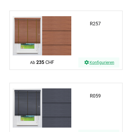
R257
235
CHF
Ab
Konfigurieren
R059