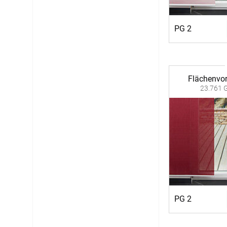
PG 2
Flächenvo
23.761 G
PG 2