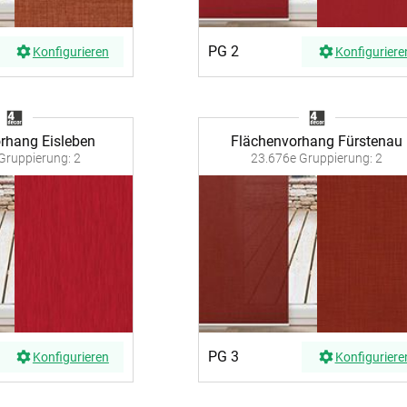
PG 2
Konfigurieren
Konfiguriere
rhang Eisleben
Flächenvorhang Fürstenau
Gruppierung: 2
23.676e Gruppierung: 2
PG 3
Konfigurieren
Konfiguriere