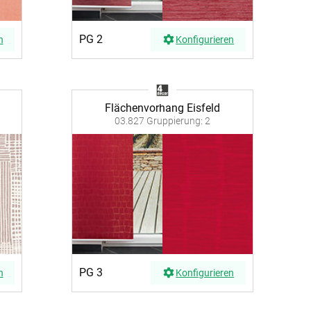
PG 2
n
Konfigurieren
Flächenvorhang Eisfeld
03.827 Gruppierung: 2
PG 3
n
Konfigurieren