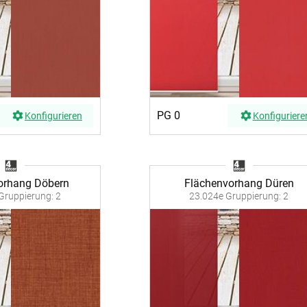
ÜBER UNS
VERSAND
AGB
Kostenloser Mu
urte
Impressum
Versandinforma
Datenschutz
Reklamation
en
PG 0
Konfigurieren
Konfiguriere
FAQ
Widerruf
orhang Döbern
Flächenvorhang Düren
Gruppierung: 2
23.024e Gruppierung: 2