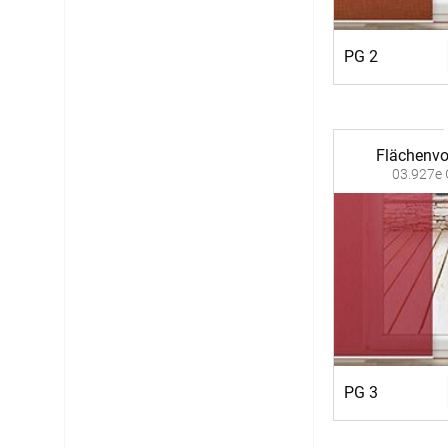
PG 2
Flächenvo
03.927e 
PG 3