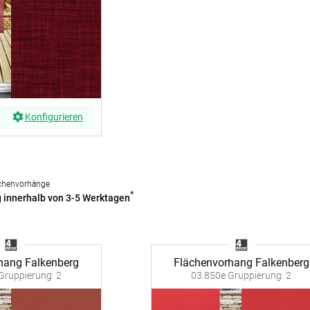
er
Schall
aus Bas
lien
minium
Zubehö
Elemen
tstoff
fe
egeltuch
Konfigurieren
chten
19mm
chter
30mm
chenvorhänge
*
54mm
g innerhalb von 3-5 Werktagen
48mm
dünner
hang Falkenberg
Flächenvorhang Falkenberg
Gruppierung: 2
03.850e Gruppierung: 2
ten
Auto
chienen