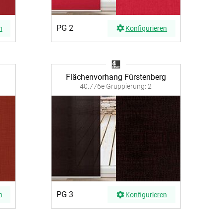
PG 2
n
Konfigurieren
Flächenvorhang Fürstenberg
40.776e Gruppierung: 2
PG 3
n
Konfigurieren