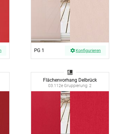
BEZAHLUNG
sterversand
Vorkasse
tion
PayPal
Kreditkarte
PG 1
n
Konfigurieren
Rechnung
Flächenvorhang Delbrück
03.112e Gruppierung: 2