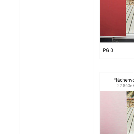
PG 0
Flächenv
22.860e 