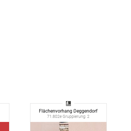
-Absorber Schaum
otect
r Raumakustik-
te
Flächenvorhang Deggendorf
71.802e Gruppierung: 2