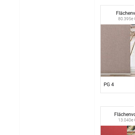
Flächen
80.395e 
PG 4
Flächenv
13.040e 