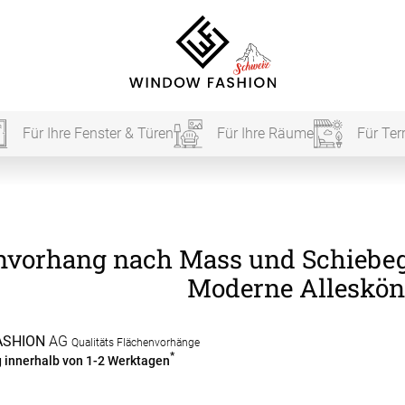
Für Ihre Fenster & Türen
Für Ihre Räume
Für Ter
Für Ihr
nvorhang nach Mass und Schiebega
vorhang
Moderne Alleskön
Akustik
ASHION
AG
Qualitäts Flächenvorhänge
Akusti
*
g innerhalb von 1-2 Werktagen
Akusti
ardinen