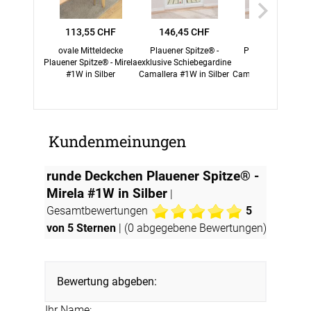
113,55 CHF
146,45 CHF
152,55 CHF
ovale Mitteldecke
Plauener Spitze® -
Plauener Spitze® 
Plauener Spitze® - Mirela
exklusive Schiebegardine
Schiebegardine
#1W in Silber
Camallera #1W in Silber
Camallera #1W in Si
Kundenmeinungen
runde Deckchen Plauener Spitze® -
Mirela #1W in Silber
|
Gesamtbewertungen
5
von 5 Sternen
| (
0
abgegebene Bewertungen)
Bewertung abgeben:
Ihr Name: