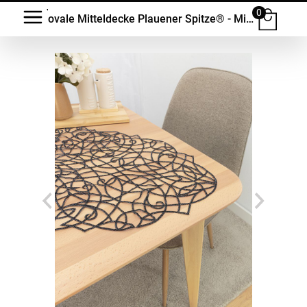
0
ovale Mitteldecke Plauener Spitze® - Mirela #1W