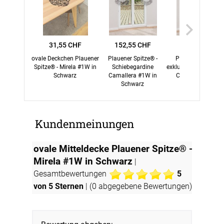
31,55 CHF
152,55 CHF
146,45 CHF
ovale Deckchen Plauener
Plauener Spitze® -
Plauener Spitze® 
Spitze® - Mirela #1W in
Schiebegardine
exklusive Schiebegar
Schwarz
Camallera #1W in
Camallera #1W i
Schwarz
Schwarz
Kundenmeinungen
ovale Mitteldecke Plauener Spitze® -
Mirela #1W in Schwarz
|
Gesamtbewertungen
5
von 5 Sternen
| (
0
abgegebene Bewertungen)