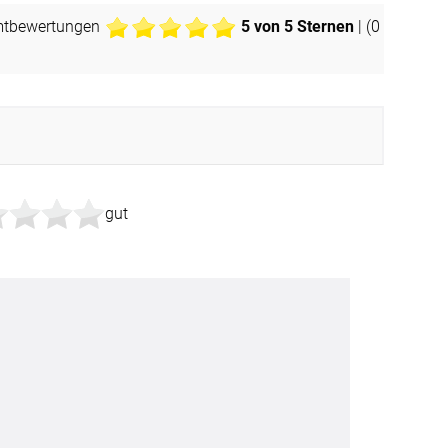
BEZAHLUNG
mtbewertungen
5
von 5 Sternen
| (
0
sterversand
Vorkasse
tion
PayPal
Kreditkarte
Rechnung
gut