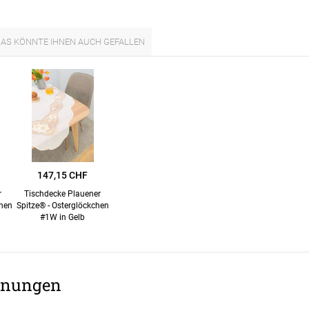
er
Schall
aus Bas
lien
AS KÖNNTE IHNEN AUCH GEFALLEN
minium
Zubehö
Elemen
tstoff
fe
egeltuch
chten
19mm
chter
30mm
147,15 CHF
r
Tischdecke Plauener
54mm
chen
Spitze® - Osterglöckchen
#1W in Gelb
48mm
dünner
nungen
ten
Auto
chienen