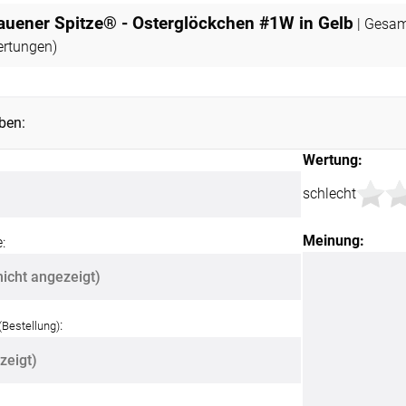
ÜBER UNS
VERSAND
lauener Spitze® - Osterglöckchen #1W in Gelb
| Gesa
rtungen)
AGB
Kostenloser Mu
urte
Impressum
Versandinforma
ben:
Datenschutz
Reklamation
en
Wertung:
FAQ
Widerruf
schlecht
Meinung:
:
:
(Bestellung)