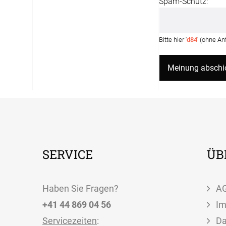
Spam-Schutz:
Bitte hier '
d84
' (ohne A
SERVICE
ÜB
Haben Sie Fragen?
A
+41 44 869 04 56
I
Servicezeiten
:
Da