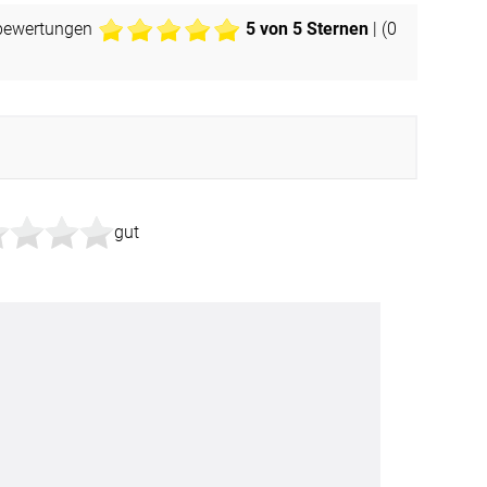
BEZAHLUNG
bewertungen
5
von 5 Sternen
| (
0
sterversand
Vorkasse
tion
PayPal
Kreditkarte
Rechnung
gut