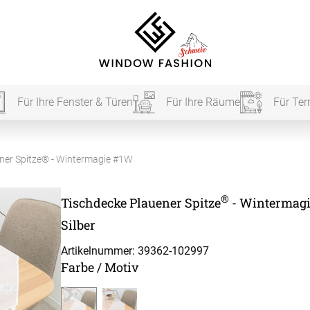
Für Ihre Fenster & Türen
Für Ihre Räume
Für Ter
Für Ihr
ner Spitze® - Wintermagie #1W
®
Tischdecke Plauener Spitze
- Wintermagi
vorhang
Silber
Akustik
Artikelnummer: 39362-
102997
Farbe / Motiv
Akusti
Akusti
ardinen