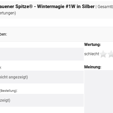
ÜBER UNS
VERSAND
auener Spitze® - Wintermagie #1W in Silber
| Gesamt
rtungen)
AGB
Kostenloser Mu
urte
Impressum
Versandinforma
ben:
Datenschutz
Reklamation
en
Wertung:
FAQ
Widerruf
schlecht
Meinung:
:
:
(Bestellung)