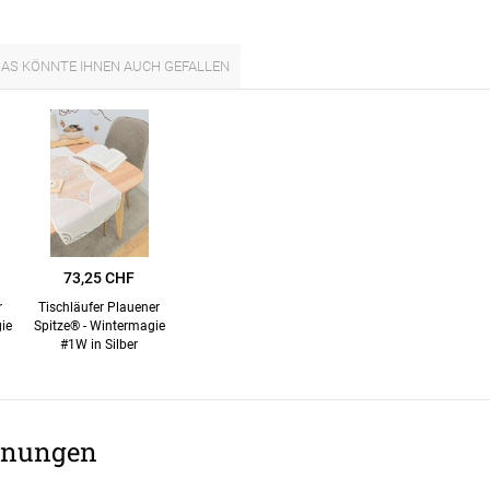
er
Schall
aus Bas
lien
AS KÖNNTE IHNEN AUCH GEFALLEN
minium
Zubehö
Elemen
tstoff
fe
egeltuch
chten
19mm
chter
30mm
73,25 CHF
r
Tischläufer Plauener
54mm
ie
Spitze® - Wintermagie
#1W in Silber
48mm
dünner
nungen
ten
Auto
chienen