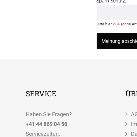
Spam-Schutz:
Bitte hier '
d84
' (ohne A
SERVICE
ÜB
Haben Sie Fragen?
A
+41 44 869 04 56
I
Servicezeiten
:
Da