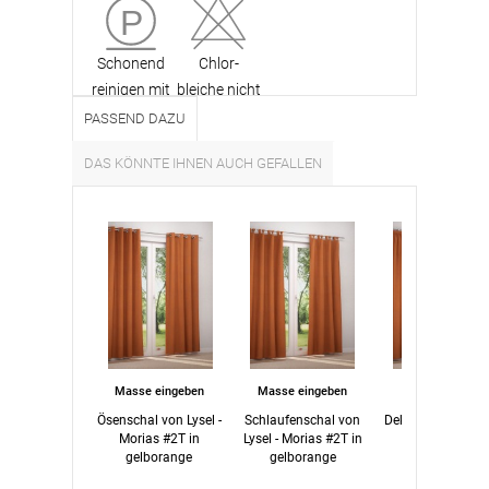
Schonend
Chlor-
reinigen mit
bleiche nicht
Perchlor­
möglich
PASSEND DAZU
ethylen
DAS KÖNNTE IHNEN AUCH GEFALLEN
(PCE)
Masse eingeben
Masse eingeben
Masse eingebe
Ösenschal von Lysel -
Schlaufenschal von
Dekoschal von Lys
Morias #2T in
Lysel - Morias #2T in
Morias #2T in
gelborange
gelborange
gelborange