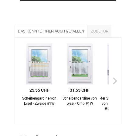
DAS KÖNNTE IHNEN AUCH GEFALLEN
ZUBEHÖR
25,55 CHF
31,55 CHF
49,75 CHF
Scheibengardine von
Scheibengardine von
4er SET Scheibenhän
Lysel - Zweige #1W
Lysel - Chip #1W
von Lysel - Minifläch
Glanzstreifen #1W