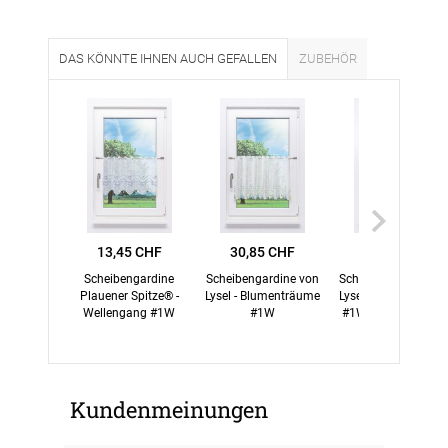
DAS KÖNNTE IHNEN AUCH GEFALLEN
ZUBEHÖR
13,45 CHF
30,85 CHF
5,35 CHF
Scheibengardine
Scheibengardine von
Scheibengardine vo
Plauener Spitze® -
Lysel - Blumenträume
Lysel - Blumenranke
Wellengang #1W
#1W
#1W in Himmelbla
Kundenmeinungen