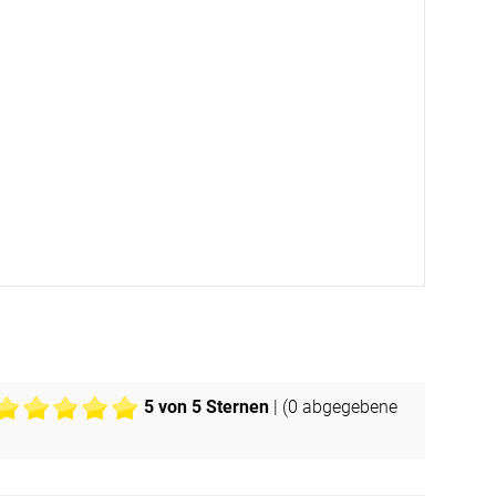
BEZAHLUNG
sterversand
Vorkasse
tion
PayPal
Kreditkarte
Rechnung
5
von 5 Sternen
| (
0
abgegebene