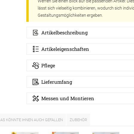
Werfen Sie einen Blick auf die passenden Artikel: Di
er
Schall
lässt sich vielseitig kombinieren, wodurch sich indivi
aus Bas
Gestaltungsmöglichkeiten ergeben.
lien
minium
Zubehö
Artikelbeschreibung
Elemen
tstoff
fe
egeltuch
Artikeleigenschaften
chten
19mm
chter
Pflege
30mm
Lieferumfang
54mm
48mm
Messen und Montieren
dünner
AS KÖNNTE IHNEN AUCH GEFALLEN
ZUBEHÖR
ten
Auto
chienen