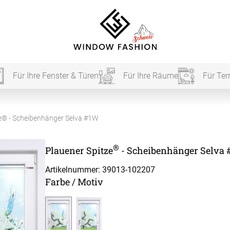
Für Ihre Fenster & Türen
Für Ihre Räume
Für Ter
Für Ihr
e® - Scheibenhänger Selva #1W
®
Plauener Spitze
- Scheibenhänger Selva
vorhang
Artikelnummer: 39013-
102207
Farbe / Motiv
Akustik
Akusti
Akusti
ardinen