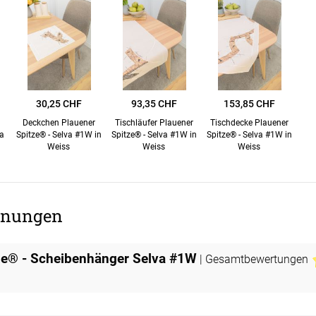
ÜBER UNS
VERSAND
AGB
Kostenloser Mu
urte
Impressum
Versandinforma
Datenschutz
Reklamation
30,25 CHF
93,35 CHF
153,85 CHF
en
Deckchen Plauener
Tischläufer Plauener
Tischdecke Plauener
FAQ
Widerruf
a
Spitze® - Selva #1W in
Spitze® - Selva #1W in
Spitze® - Selva #1W in
Weiss
Weiss
Weiss
nungen
ze® - Scheibenhänger Selva #1W
| Gesamtbewertungen