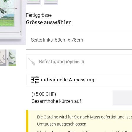
Akusti
Fertiggrösse
inen
Alle Ki
tange
Akusti
Grösse auswählen
Massan
Akusti
en
Alle Ti
Fertigg
ter
Akusti
Massan
Zubehö
Akustik
Alle De
Fertigg
Befestigung
(Optional)
der
Akustik
Zubehö
Wunsch
individuelle Anpassung:
Akusti
(+5,00 CHF)
Farbige
 &
Gesamthöhe kürzen auf
Akusti
PE Sch
Die Gardine wird für Sie nach Mass gefertigt und is
Umtausch ausgeschlossen.
der
PET Aku