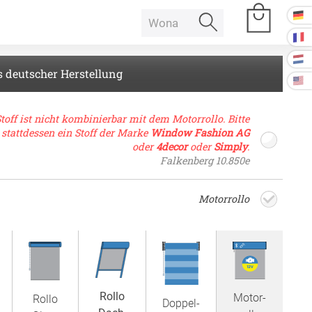
s deutscher Herstellung
e Räume
toff ist nicht kombinierbar mit dem Motor­rollo. Bitte
stattdessen ein Stoff der Marke
Window Fashion AG
oder
4decor
oder
Simply
.
Raumakustik
Falkenberg 10.850e
 Baffeln
Motor­rollo
Akustikbilder
k Deckenpaneel
k Lampe
Kissen
k Raum in Raum
Rollo
Motor­
Rollo
ssen
Doppel­
Tischdecke
k Tischtrennwand