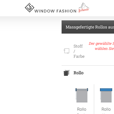
Massgefertigte Rollos au
Für Ihr
Der gewählte S
Stoff
wählen Sie 
/
Farbe
vorhang
Rollo
Akustik
Akusti
Akusti
ardinen
Akusti
Rollo
Rollo
inen
Alle Ki
tange
Akusti