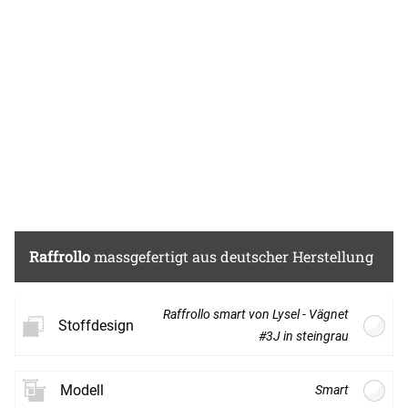
feines Streifenmuster erkennen. Das
zurückgenommene, abstrakte Design liefert
die Basis für die Gestaltung vieler
Accessoires. Als transparente Fensterdeko
macht der Stoff eine besonders gute Figur. So
kommt durch ein Raffrollo oder einen
Gardinenschal nach Mass viel Licht hindurch
und das Ambiente wirkt offen und freundlich.
Diese Produkte können Sie im Konfigurator
individuell zusammenstellen, dabei neben
den Massen unter anderem die Aufhängung
festlegen. Als Basis für Tischwäsche eignet
Raffrollo
massgefertigt aus deutscher Herstellung
sich dieser Stoff ebenfalls, die Meterware
erlaubt die Herstellung von Accessoires mit
persönlicher Note.
Raffrollo smart von Lysel - Vägnet
Stoffdesign
#3J in steingrau
Durch das graue Muster erhält der weisse
Stoff einmal mehr einen modernen Charakter.
Modell
Smart
Der deutliche, aber angenehme Kontrast