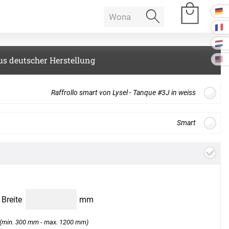
us deutscher Herstellung
e Räume
Raffrollo smart von Lysel - Tanque #3J in weiss
Raumakustik
Smart
Gratis
Stoffmuster
bestellen
offdesign
 Baffeln
Akustikbilder
k Deckenpaneel
en zwischen Bildschirmdarstellung und Produkt auftreten. Bitte
k Lampe
Kissen
s auf. Wir senden Ihnen gerne ein Muster zur Ansicht.
B
Breite
mm
k Raum in Raum
ssen
(min. 300 mm - max. 1200 mm)
Tischdecke
k Tischtrennwand
Weiter