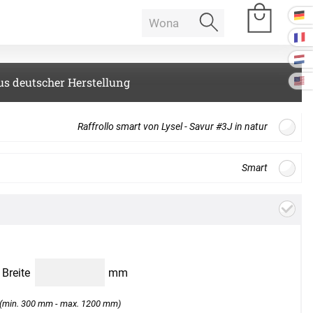
us deutscher Herstellung
e Räume
Raffrollo smart von Lysel - Savur #3J in natur
Raumakustik
Smart
Gratis
Stoffmuster
bestellen
offdesign
 Baffeln
Akustikbilder
k Deckenpaneel
en zwischen Bildschirmdarstellung und Produkt auftreten. Bitte
k Lampe
Kissen
s auf. Wir senden Ihnen gerne ein Muster zur Ansicht.
B
Breite
mm
k Raum in Raum
ssen
(min. 300 mm - max. 1200 mm)
Tischdecke
k Tischtrennwand
Weiter