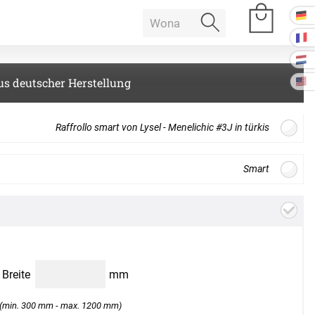
us deutscher Herstellung
e Räume
Raffrollo smart von Lysel - Menelichic #3J in türkis
Raumakustik
Smart
offdesign
 Baffeln
Akustikbilder
k Deckenpaneel
Weiter
k Lampe
Kissen
B
Breite
mm
k Raum in Raum
ssen
(min. 300 mm - max. 1200 mm)
Tischdecke
k Tischtrennwand