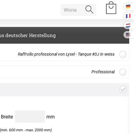
us deutscher Herstellung
e Räume
Raffrollo professional von Lysel - Tanque #3J in weiss
Raumakustik
Professional
Gratis
Stoffmuster
bestellen
offdesign
 Baffeln
Akustikbilder
k Deckenpaneel
en zwischen Bildschirmdarstellung und Produkt auftreten. Bitte
k Lampe
Kissen
s auf. Wir senden Ihnen gerne ein Muster zur Ansicht.
B
Breite
mm
k Raum in Raum
ssen
(min. 600 mm - max. 2000 mm)
Tischdecke
k Tischtrennwand
Weiter