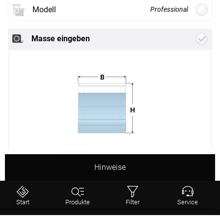
Akzente, weitere Erdfarben und rustikale
Modell
Professional
Holzmöbel unterstreichen das behagliche
Neues
Stoffdesign
Flair.
Masse eingeben
Weiter
B
H
Classic
Smart
Classic
Motor
B
Breite
mm
Hinweise
(min. 600 mm - max. 2000 mm)
Start
Produkte
Filter
Service
H
Höhe
mm