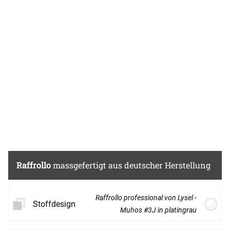
transparenten Polyestergewebes wurde ein
Bleiband eingefügt, welches den Fall des
Stoffes positiv beeinflusst. Ob Raffrollo oder
Gardinenschal, im Konfigurator können Sie
sich Ihre Fensterdeko Schritt für Schritt
zusammenstellen, neben den Abmessungen
zum Beispiel auch die Aufhängung und die
Form vom unteren Abschluss festlegen.
Zusätzlich bietet die Meterware ideale
Voraussetzungen für eine Tischdecke, einen
eleganten Tischläufer oder andere
Accessoires, bei denen Sie selbst kreativ
werden können.
Raffrollo
massgefertigt aus deutscher Herstellung
Ein edler dunkler Grauton ist die Basis dieses
Stoffes. In diesem Ton können die
Raffrollo professional von Lysel -
glänzenden Streifen ihre stilvolle Wirkung
Stoffdesign
Muhos #3J in platingrau
besonders gut entfalten. Rauchig, modern
und edel wirkt ein solches Accessoire und