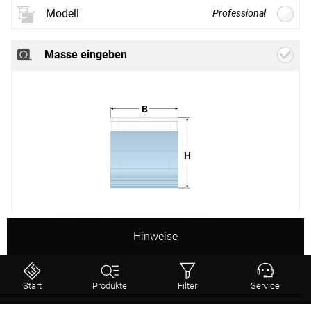
Modell
Professional
Neues
Stoffdesign
Masse eingeben
Weiter
B
H
Classic
Smart
Classic
Motor
B
Breite
mm
Hinweise
(min. 600 mm -
Stoffbedingt
max. 1400 mm)
Start
Produkte
Filter
Service
H
Höhe
mm