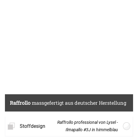
Meterware und nähen Sie individuelle
Accessoires fürs Kinderzimmer selbst.
Alternativ ermöglicht es der Konfigurator,
beispielsweise eine Fensterdeko
wunschgemäss zu gestalten. Auf einem
massgefertigten Raffrollo oder einem
Gardinenschal nach Mass kommt das
Design besonders gut zur Geltung. Das
lichtdurchlässige Polyestergewebe sorgt
dafür, dass weiterhin mildes Licht in den
Raum kommt, Sie dabei stets vor neugierigen
Blicken geschützt sind. Selbst bei
eingeschalteter Beleuchtung sind höchstens
grobe Umrisse erkennbar. Das frische,
Raffrollo
massgefertigt aus deutscher Herstellung
zugleich intensive Hellblau verleiht dem
Raum eine angenehm luftige und offene
Atmosphäre.
Raffrollo professional von Lysel -
Stoffdesign
Ilmapallo #3J in himmelblau
Für bunte Akzente sorgen die kreativen