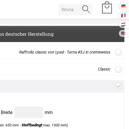
us deutscher Herstellung
e Räume
Raffrollo classic von Lysel - Turna #3J in cremeweiss
Raumakustik
Classic
Gratis
Stoffmuster
bestellen
offdesign
 Baffeln
Akustikbilder
k Deckenpaneel
en zwischen Bildschirmdarstellung und Produkt auftreten. Bitte
k Lampe
Kissen
s auf. Wir senden Ihnen gerne ein Muster zur Ansicht.
B
Breite
mm
k Raum in Raum
ssen
min. 650 mm -
Stoffbedingt
max. 1300 mm)
Tischdecke
k Tischtrennwand
Weiter