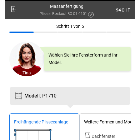
Massanfertigung
94
CHF
Plissee Blackout BO 01.0101
Schritt
1
von
5
Wählen Sie Ihre Fensterform und Ihr
Modell.
Tina
Modell
:
P1710
Frei­hängende Plissee­anlage
Weitere Formen und Modelle
Dachfenster