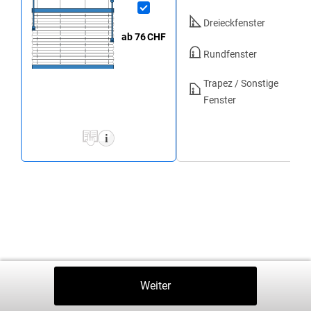
Dreieckfenster
ab 76
CHF
Rundfenster
Trapez / Sonstige
Fenster
Zurück
Weiter
In Den Warenkorb
⤒