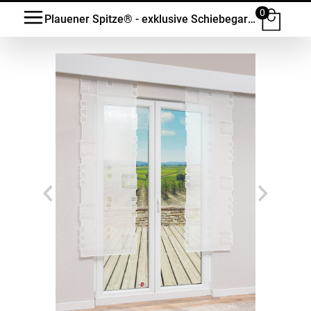
0
Plauener Spitze® - exklusive Schiebegardine Mendaro #1W