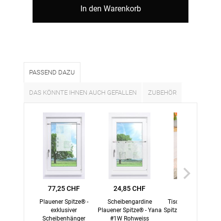
In den Warenkorb
PASSEND DAZU
DAS KÖNNTE IHNEN AUCH GEFALLEN
ZUBEHÖR
77,25 CHF
24,85 CHF
83,35 CHF
Plauener Spitze® -
Scheibengardine
Tischläufer Plauene
exklusiver
Plauener Spitze® - Yana
Spitze® - Mendaro #
Scheibenhänger
#1W Rohweiss
in Weiss