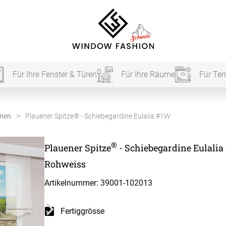
Für Ihre Fenster & Türen
Für Ihre Räume
Für Ter
Für Ihr
inen
Plauener Spitze® - Schiebegardine Eulalia #1W
®
Plauener Spitze
- Schiebegardine Eulalia
vorhang
Rohweiss
Akustik
Artikelnummer: 39001-
102013
Akusti
Fertiggrösse
Akusti
ardinen