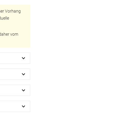
-Absorber Schaum
eser Vorhang
otect
duelle
r Raumakustik-
te
t daher vom