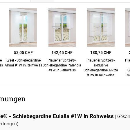
ÜBER UNS
VERSAND
AGB
Kostenloser Mu
urte
Impressum
Versandinforma
Datenschutz
Reklamation
en
FAQ
Widerruf
53,05 CHF
142,45 CHF
180,75 CHF
ne
Lysel - Schiebegardine
Plauener Spitze® -
Plauener Spitze® -
Pla
ss
Almai #1W in Reinweiss
Schiebegardine Palencia
exklusive
#1W in Reinweiss
Schiebegardine Alkiza
S
#1W in Reinweiss
M
nungen
ze® - Schiebegardine Eulalia #1W in Rohweiss
| Gesa
rtungen)