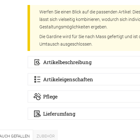
er
Schall
Werfen Sie einen Blick auf die passenden Artikel: Di
aus Bas
lien
lässt sich vielseitig kombinieren, wodurch sich indivi
minium
Gestaltungsmöglichkeiten ergeben.
Zubehö
Elemen
Die Gardine wird für Sie nach Mass gefertigt und is
tstoff
fe
Umtausch ausgeschlossen.
egeltuch
Artikelbeschreibung
chten
19mm
chter
30mm
Artikeleigenschaften
54mm
Pflege
48mm
Lieferumfang
dünner
ten
Auto
 AUCH GEFALLEN
ZUBEHÖR
chienen