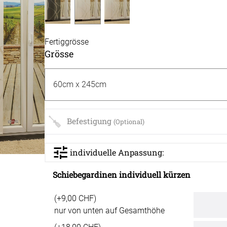
Akusti
inen
Alle Ki
tange
Akusti
Fertiggrösse
Massan
Grösse
Akusti
en
Alle Ti
Fertigg
ter
Akusti
Massan
Zubehö
Akustik
Alle De
Fertigg
der
Akustik
Befestigung
Zubehö
(Optional)
Wunsch
Akusti
individuelle Anpassung:
Farbige
 &
Schiebegardinen individuell kürzen
Akusti
(+9,00 CHF)
PE Sch
nur von unten auf Gesamthöhe
der
PET Aku