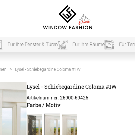
Für Ihre Fenster & Türen
Für Ihre Räume
Für Ter
Für Ihr
inen
Lysel - Schiebegardine Coloma #1W
Lysel - Schiebegardine Coloma #1W
vorhang
Artikelnummer: 26900-
69426
Farbe / Motiv
Akustik
Akusti
Akusti
ardinen