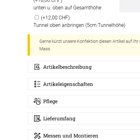
(+18,00 CHF)
er
unten u. oben auf Gesamthöhe
Schall
aus Bas
(+12,00 CHF)
lien
Tunnel oben anbringen (5cm Tunnelhöhe)
minium
Zubehö
Elemen
tstoff
fe
Gerne kürzt unsere Konfektion diesen Artikel auf Ih
Mass.
egeltuch
chten
19mm
Artikelbeschreibung
chter
30mm
Artikeleigenschaften
54mm
Pflege
48mm
dünner
Lieferumfang
ten
Auto
Messen und Montieren
chienen