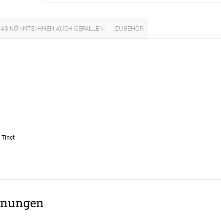
ÜBER UNS
VERSAND
AS KÖNNTE IHNEN AUCH GEFALLEN
ZUBEHÖR
AGB
Kostenloser Mu
urte
Impressum
Versandinforma
Datenschutz
Reklamation
en
FAQ
Widerruf
 Tinct
nungen