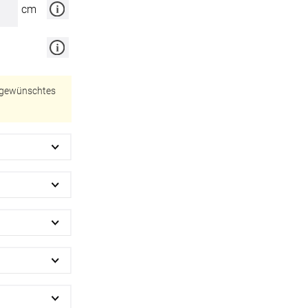
cm
-Absorber Schaum
otect
r Raumakustik-
te
r gewünschtes