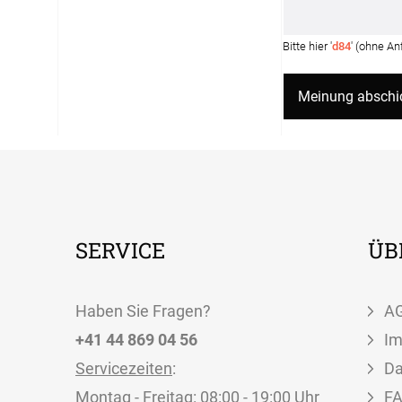
Bitte hier '
d84
' (ohne A
SERVICE
ÜB
Haben Sie Fragen?
A
+41 44 869 04 56
I
Servicezeiten
:
Da
Montag - Freitag: 08:00 - 19:00 Uhr
F