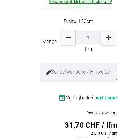
Schaumstoffkleber einfach dazu!
Farbbezeichnung: Anthrazit,
Schaumstoff mit seinem
-Absorber Schaum
Schwarz
Raumgewicht leicht zu verarbeiten
Farbgruppe: Schwarz
otect
und formbeständig. Die
Materialart: Schaumstoff
Breite: 150cm
Kaschierung bietet zudem
r Raumakustik-
besonderen Sitzkomfort und
te
Langlebigkeit.
Menge
lfm
Verfügbarkeit:
auf Lager
(netto: 29,32 CHF)
31,70 CHF / lfm
21,13 CHF / qm