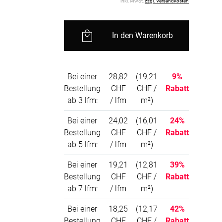
inkl. MwSt.
zzgl. Versandkosten
BEZAHLUNG
In den Warenkorb
sterversand
Vorkasse
tion
PayPal
Bei einer
28,82
(19,21
9%
Kreditkarte
Bestellung
CHF
CHF /
Rabatt
Rechnung
ab 3 lfm:
/ lfm
m²)
Bei einer
24,02
(16,01
24%
Bestellung
CHF
CHF /
Rabatt
ab 5 lfm:
/ lfm
m²)
Bei einer
19,21
(12,81
39%
Bestellung
CHF
CHF /
Rabatt
ab 7 lfm:
/ lfm
m²)
Bei einer
18,25
(12,17
42%
Bestellung
CHF
CHF /
Rabatt