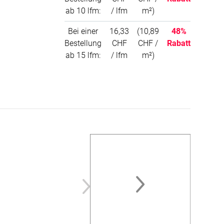
ab 10 lfm:
/ lfm
m²)
Bei einer
16,33
(10,89
48%
Bestellung
CHF
CHF /
Rabatt
ab 15 lfm:
/ lfm
m²)