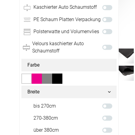
Massanfertigung
Massanfertigung
Kaschierter Auto Schaumstoff
Zubehör
Alle Scheibengard
Fertiggrössen
Fertiggrössen
PE Schaum Platten Verpackung
Raffrollo
Gardinens
Zubehör
Zubehör
Zubehör
Polsterwatte und Volumenvlies
Alle Raffrollos
Alle Vorhangstang
Gardinen/Vorhänge
Fliegengit
Velours kaschierter Auto
Massanfertigung
Fertiggrössen
Schaumstoff
Fertiggrössen
Zubehör
Flächenvorhang
Fensterbil
Farbe
Zubehör
Für Terrasse, Garten & Co.
Alle Flächenvorhänge
Breite
Massanfertigung
Balkon Sichtschutz
Befestigung
bis 270cm
Fertiggrössen
Spannen
270-380cm
Zubehör
Alle Balkonbespannungen
Markisenstoff
Befestigungs-Set
über 380cm
Profile & Ke
Massanfertigung