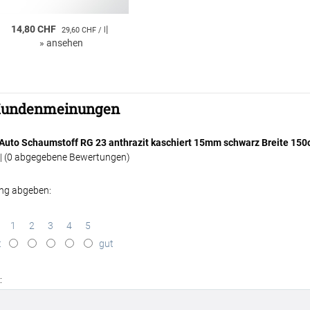
14,80 CHF
|
29,60 CHF / l
»
ansehen
undenmeinungen
 Auto Schaumstoff RG 23 anthrazit kaschiert 15mm schwarz Breite 15
| (
0
abgegebene Bewertungen)
ng abgeben:
1
2
3
4
5
t
gut
: