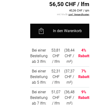
BEZAHLUNG
56,50 CHF / lfm
40,36 CHF / qm
inkl. MwSt.
zzgl. Versandkosten
sterversand
Vorkasse
tion
PayPal
In den Warenkorb
Kreditkarte
Rechnung
Bei einer
53,81
(38,44
4%
Bestellung
CHF
CHF /
Rabatt
ab 3 lfm:
/ lfm
m²)
Bei einer
52,31
(37,37
7%
Bestellung
CHF
CHF /
Rabatt
ab 5 lfm:
/ lfm
m²)
Bei einer
51,07
(36,48
9%
Bestellung
CHF
CHF /
Rabatt
ab 7 lfm:
/ lfm
m²)