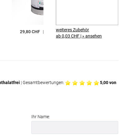
weiteres Zubehör
29,80 CHF
|
»
ansehen
58,00 CHF
42,34 CHF /
ab 0,03 CHF
|
»
ansehen
»
ansehen
thalatfrei
| Gesamtbewertungen:
5,00
von
Ihr Name: