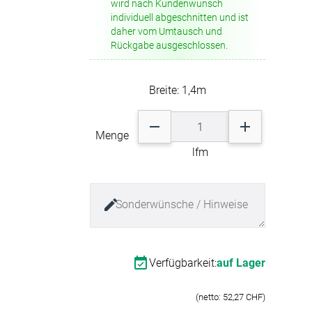
wird nach Kundenwunsch
antibakteriell
phthalatfrei, was eine
individuell abgeschnitten und ist
-Absorber Schaum
fäulnishemmend
unbedenkliche Nutzung bzw.
daher vom Umtausch und
schmutzabweisend
otect
Verarbeitung des Materials
Rückgabe ausgeschlossen.
wasserabweisend
ermöglicht.
wasserdicht
r Raumakustik-
Breite: 140cm
te
Farbbezeichnung:
Breite: 1,4m
verkehrsschwarz
Farbgruppe: Schwarz
2
Gewicht: 845g/m
Menge
Haftung: 3,5 DaN
lfm
Materialart: 4% Baumwolle,
7% PES, 1% PU, 88% PVC
Ölabweisend: ja
RAL-Farbe: 9017
Reisskraft Kette: 30 DaN
Reisskraft Schuss: 23 DaN
Weiterreisskraft Kette: 7 DaN
Weiterreisskraft Schuss: 6
Verfügbarkeit:
auf Lager
DaN
Dicke: 1mm
(netto: 52,27 CHF)
RAL Farbe: 9017