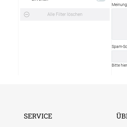
Meinung
Sunbrella
Alle Filter löschen
Tencate
Spam-Sc
Bitte hie
SERVICE
ÜB