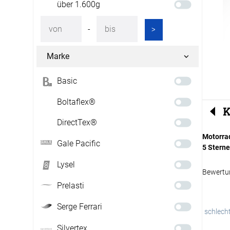
über 1.600g
-
>
Marke
Basic
Boltaflex®
K
DirectTex®
Motorrad
Gale Pacific
5 Stern
Lysel
Bewertu
Prelasti
Serge Ferrari
schlech
Silvertex