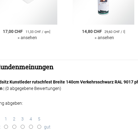
17,00 CHF
|
14,80 CHF
|
11,33 CHF / qm
29,60 CHF / l
»
ansehen
»
ansehen
undenmeinungen
sitz Kunstleder rutschfest Breite 140cm Verkehrsschwarz RAL 9017 ph
en
| (
0
abgegebene Bewertungen)
ng abgeben:
1
2
3
4
5
t
gut