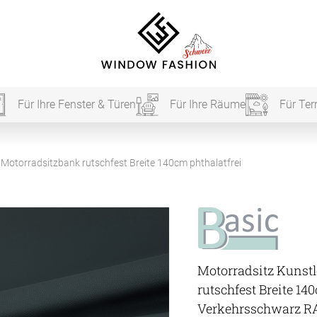
Für Ihre Fenster & Türen
Für Ihre Räume
Für Ter
Für Ihr
 Motorradsitzbank rutschfest Breite 140cm phthalatfrei
vorhang
Akustik
Motorradsitz Kunstl
Akusti
rutschfest Breite 14
Verkehrsschwarz R
Akusti
ardinen