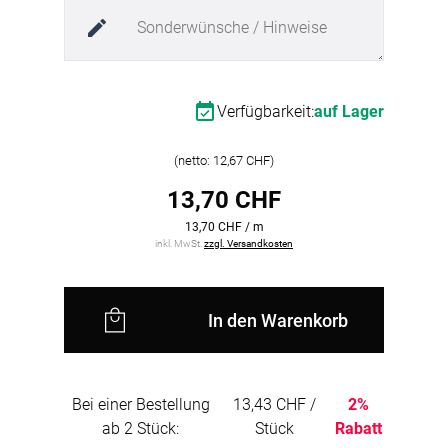
können bei Bedarf individuellin das Profil
eingebracht werden.
Hinweis:
Produktionsbedingt können an der
Profilöffnung bzw. an der Innenseite der Nut
Verfügbarkeit:
auf Lager
leichte Druckstellen
auftreten. Diese sind
technisch bedingt und stellen
keinen Mangel
(netto: 12,67 CHF)
und keinen Reklamationsgrund
dar.
13,70 CHF
0° (gerade)
13,70 CHF / m
inkl. MwSt.
zzgl. Versandkosten
Für die
gerade Montage
auf ebenen Flächen, z.
B. an Wänden oder Decken.
In den Warenkorb
Bei einer Bestellung
13,43 CHF /
2%
ab 2 Stück:
Stück
Rabatt