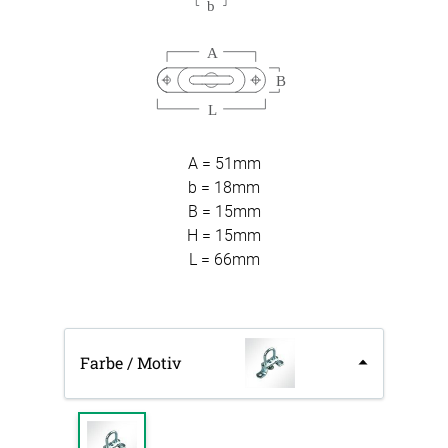
A = 51mm
b = 18mm
B = 15mm
H = 15mm
L = 66mm
Farbe / Motiv