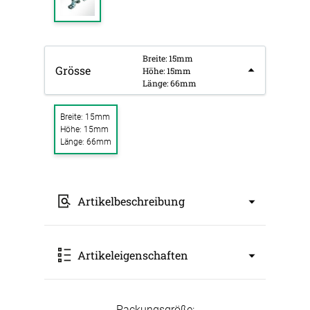
Breite: 15mm
Grösse
Höhe: 15mm
Länge: 66mm
Breite: 15mm
Höhe: 15mm
Länge: 66mm
Artikelbeschreibung
Dieser verzinkte Drehverschluss eignet sich
Artikeleigenschaften
insbesondere für häufiges Öffnen und
fachgerechtes Verschliessen z.B. von Planen
an PKW-Anhängern oder LKW-Aufbauten.
Speziell für den regelmässigen Arbeitsalltag
Art: Drehverschlüsse
Packungsgröße: