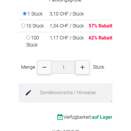
konstruiert ermöglichen Drehverschlüsse
Breite: 15mm
komfortables Zu- und Entriegeln. Dank ihrer
Höhe: 15mm
Materialbeschaffenheit zeichnen sie sich durch
1 Stück
3,10 CHF / Stück
Länge: 66mm
Robustheit und zuverlässigen Halt, auch unter
Farbgruppe: grau
hoher Belastung, aus. Kombinierbar mit:
10 Stück
1,34 CHF / Stück
57% Rabatt
Material: Eisen(Verzinkt)
Ovalöse 42x22mm, Gegenplatte und
Materialart: Stahl
Nietunterlagen.
100
1,17 CHF / Stück
62% Rabatt
Stück
Menge
Stück
Verfügbarkeit:
auf Lager