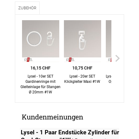
ZUBEHÖR
16,15 CHF
10,75 CHF
19,45 CHF
Lysel - 10er SET
Lysel - 20er SET
Lysel - Träger offen 
Gardinenringe mit
Klickgleiter Maxi #1W
Opal-Stangen #1
Gleiteinlage für Stangen
Ø 20mm #1W
Kundenmeinungen
Lysel - 1 Paar Endstücke Zylinder für