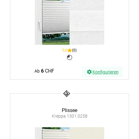
0,0
(0)
6
CHF
Ab
Konfigurieren
Plissee
Kreppa 1301.0258