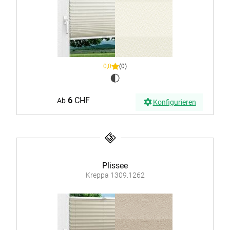
0,0
(0)
6
CHF
Ab
Konfigurieren
Plissee
Kreppa 1309.1262