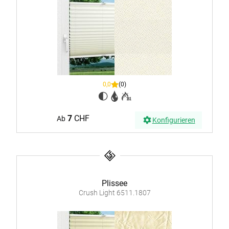
0,0
(0)
7
CHF
Ab
Konfigurieren
Plissee
Crush Light 6511.1807