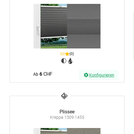
0,0
(0)
6
CHF
Ab
Konfigurieren
Plissee
Kreppa 1309.1455