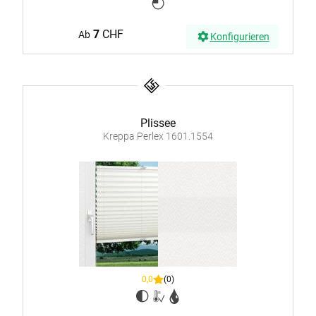
7
CHF
Ab
Konfigurieren
Plissee
Kreppa Perlex 1601.1554
0,0
(0)