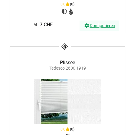
0,0
(0)
7
CHF
Ab
Konfigurieren
Plissee
Tedesco 2600.1919
0,0
(0)