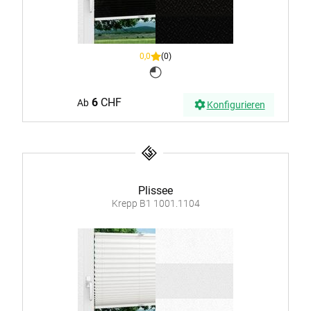
0,0
(0)
6
CHF
Ab
Konfigurieren
Plissee
Krepp B1 1001.1104