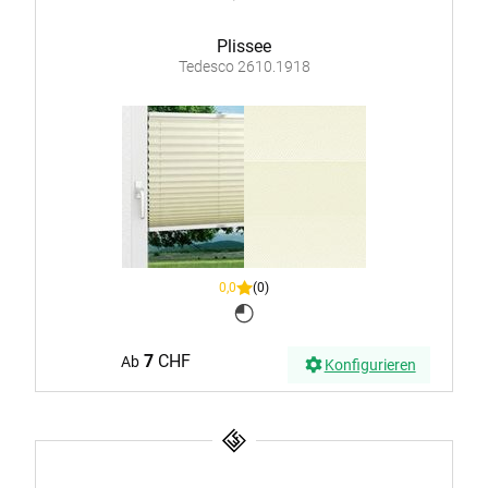
Plissee
Tedesco 2610.1918
0,0
(0)
7
CHF
Ab
Konfigurieren