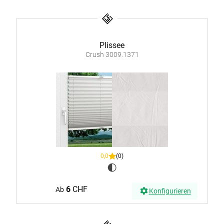
Plissee
Crush 3009.1371
0,0
(0)
6
CHF
Ab
Konfigurieren