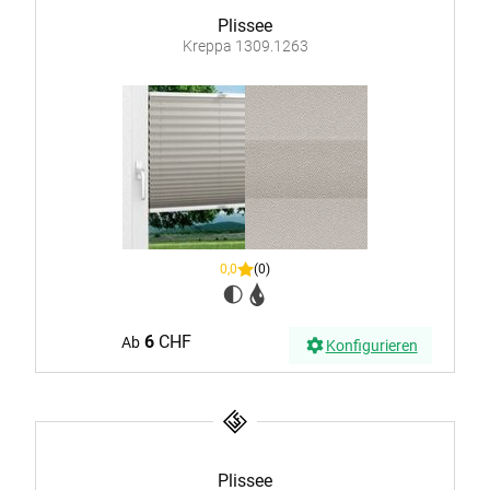
Plissee
Kreppa 1309.1263
0,0
(0)
6
CHF
Ab
Konfigurieren
Plissee