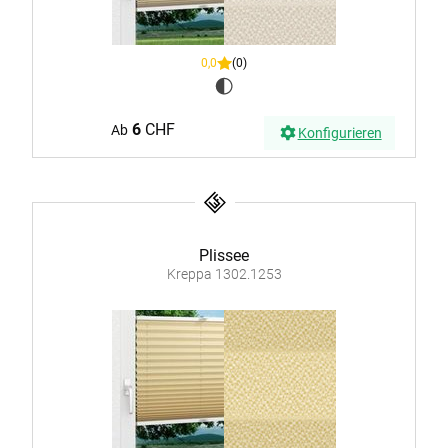
0,0
(0)
6
CHF
Ab
Konfigurieren
Plissee
Kreppa 1302.1253