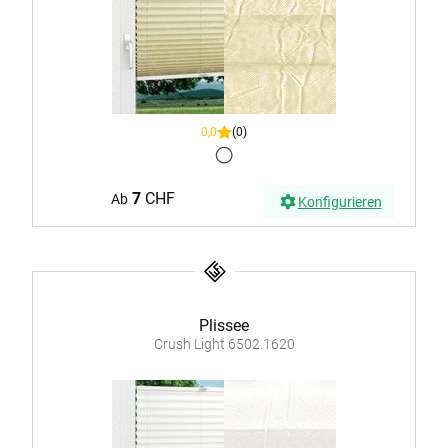
0,0
(0)
7
CHF
Ab
Konfigurieren
Plissee
Crush Light 6502.1620