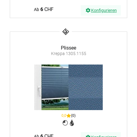
6
CHF
Ab
Konfigurieren
Plissee
Kreppa 1305.1155
0,0
(0)
6
CHF
Ab