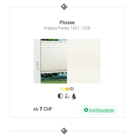
Plissee
Kreppa Perlex 1601.1558
0,0
(0)
7
CHF
Ab
Konfigurieren