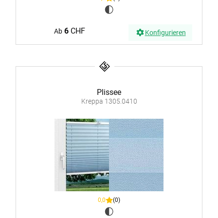
6
CHF
Ab
Konfigurieren
Plissee
Kreppa 1305.0410
0,0
(0)