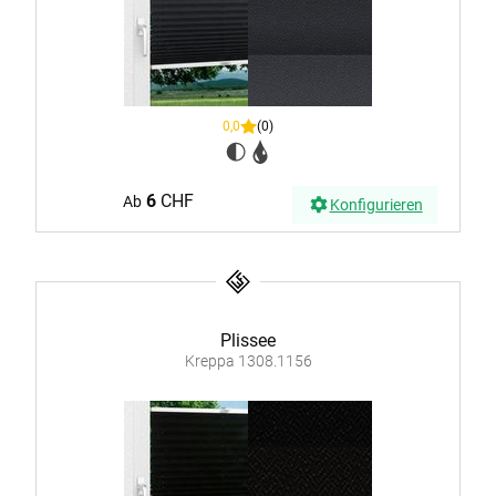
0,0
(0)
6
CHF
Ab
Konfigurieren
Plissee
Kreppa 1308.1156