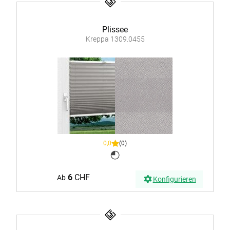
Plissee
Kreppa 1309.0455
0,0
(0)
6
CHF
Ab
Konfigurieren