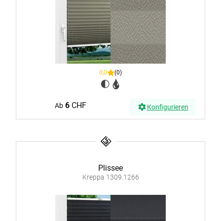
0,0
(0)
6
CHF
Ab
Konfigurieren
Plissee
Kreppa 1309.1266