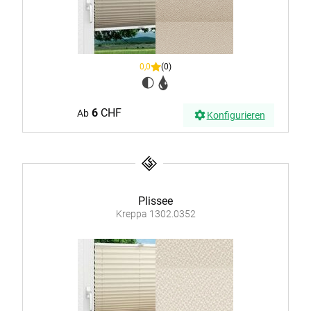
0,0
(0)
6
CHF
Ab
Konfigurieren
Plissee
Kreppa 1302.0352