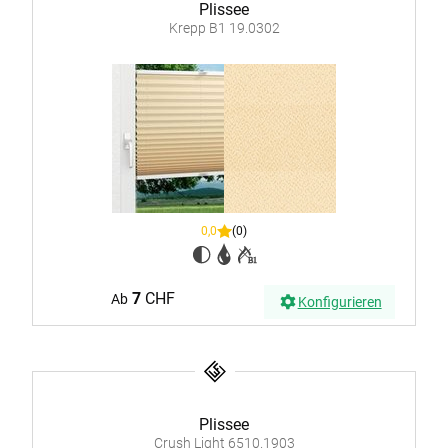
Plissee
Krepp B1 19.0302
0,0
(0)
7
CHF
Ab
Konfigurieren
Plissee
Crush Light 6510.1903