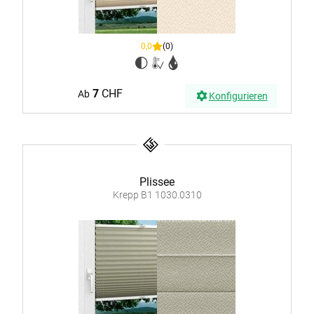
0,0
(0)
7
CHF
Ab
Konfigurieren
Plissee
Krepp B1 1030.0310