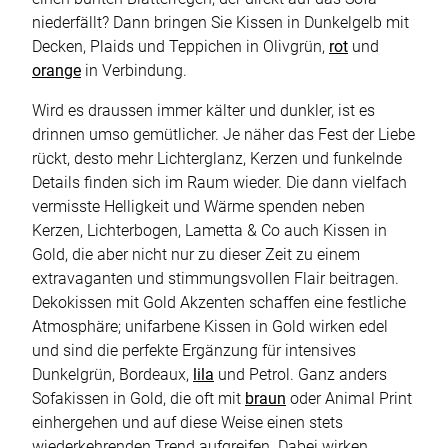
niederfällt? Dann bringen Sie Kissen in Dunkelgelb mit
Decken, Plaids und Teppichen in Olivgrün,
rot
und
orange
in Verbindung.
Wird es draussen immer kälter und dunkler, ist es
drinnen umso gemütlicher. Je näher das Fest der Liebe
rückt, desto mehr Lichterglanz, Kerzen und funkelnde
Details finden sich im Raum wieder. Die dann vielfach
vermisste Helligkeit und Wärme spenden neben
Kerzen, Lichterbogen, Lametta & Co auch Kissen in
Gold, die aber nicht nur zu dieser Zeit zu einem
extravaganten und stimmungsvollen Flair beitragen.
Dekokissen mit Gold Akzenten schaffen eine festliche
Atmosphäre; unifarbene Kissen in Gold wirken edel
und sind die perfekte Ergänzung für intensives
Dunkelgrün, Bordeaux,
lila
und Petrol. Ganz anders
Sofakissen in Gold, die oft mit
braun
oder Animal Print
einhergehen und auf diese Weise einen stets
wiederkehrenden Trend aufgreifen. Dabei wirken