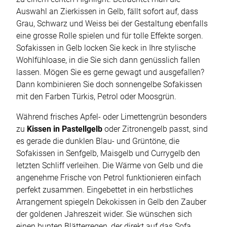
Auswahl an Zierkissen in Gelb, fällt sofort auf, dass
Grau, Schwarz und Weiss bei der Gestaltung ebenfalls
eine grosse Rolle spielen und für tolle Effekte sorgen.
Sofakissen in Gelb locken Sie keck in Ihre stylische
Wohlfühloase, in die Sie sich dann genüsslich fallen
lassen. Mögen Sie es gerne gewagt und ausgefallen?
Dann kombinieren Sie doch sonnengelbe Sofakissen
mit den Farben Türkis, Petrol oder Moosgrün.
Während frisches Apfel- oder Limettengrün besonders
zu
Kissen in Pastellgelb
oder Zitronengelb passt, sind
es gerade die dunklen Blau- und Grüntöne, die
Sofakissen in Senfgelb, Maisgelb und Currygelb den
letzten Schliff verleihen. Die Wärme von Gelb und die
angenehme Frische von Petrol funktionieren einfach
perfekt zusammen. Eingebettet in ein herbstliches
Arrangement spiegeln Dekokissen in Gelb den Zauber
der goldenen Jahreszeit wider. Sie wünschen sich
einen bunten Blätterregen, der direkt auf das Sofa