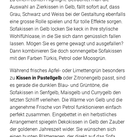
Auswahl an Zierkissen in Gelb, fällt sofort auf, dass
Grau, Schwarz und Weiss bei der Gestaltung ebenfalls
eine grosse Rolle spielen und für tolle Effekte sorgen.
Sofakissen in Gelb locken Sie keck in Ihre stylische
Wohlfühloase, in die Sie sich dann genüsslich fallen
lassen. Mögen Sie es gerne gewagt und ausgefallen?
Dann kombinieren Sie doch sonnengelbe Sofakissen
mit den Farben Türkis, Petrol oder Moosgrün.
Während frisches Apfel- oder Limettengrün besonders
zu
Kissen in Pastellgelb
oder Zitronengelb passt, sind
es gerade die dunklen Blau- und Grüntöne, die
Sofakissen in Senfgelb, Maisgelb und Currygelb den
letzten Schliff verleihen. Die Wärme von Gelb und die
angenehme Frische von Petrol funktionieren einfach
perfekt zusammen. Eingebettet in ein herbstliches
Arrangement spiegeln Dekokissen in Gelb den Zauber
der goldenen Jahreszeit wider. Sie wünschen sich
einen bunten Blätterregen, der direkt auf das Sofa