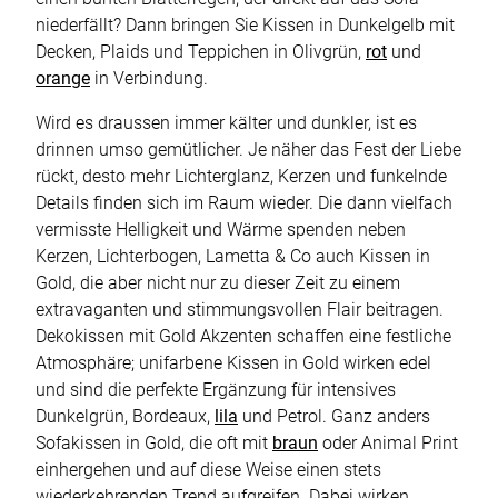
niederfällt? Dann bringen Sie Kissen in Dunkelgelb mit
Decken, Plaids und Teppichen in Olivgrün,
rot
und
orange
in Verbindung.
Wird es draussen immer kälter und dunkler, ist es
drinnen umso gemütlicher. Je näher das Fest der Liebe
rückt, desto mehr Lichterglanz, Kerzen und funkelnde
Details finden sich im Raum wieder. Die dann vielfach
vermisste Helligkeit und Wärme spenden neben
Kerzen, Lichterbogen, Lametta & Co auch Kissen in
Gold, die aber nicht nur zu dieser Zeit zu einem
extravaganten und stimmungsvollen Flair beitragen.
Dekokissen mit Gold Akzenten schaffen eine festliche
Atmosphäre; unifarbene Kissen in Gold wirken edel
und sind die perfekte Ergänzung für intensives
Dunkelgrün, Bordeaux,
lila
und Petrol. Ganz anders
Sofakissen in Gold, die oft mit
braun
oder Animal Print
einhergehen und auf diese Weise einen stets
wiederkehrenden Trend aufgreifen. Dabei wirken